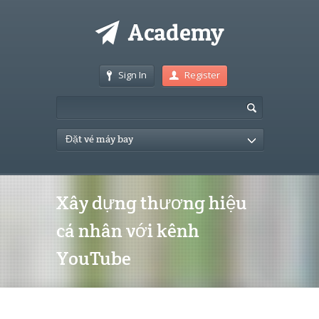
Sign In
Register
Đặt vé máy bay
Xây dựng thương hiệu
cá nhân với kênh
YouTube