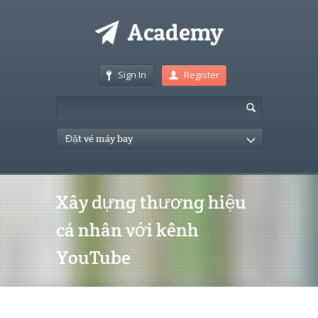
Sign In
Register
Đặt vé máy bay
Xây dựng thương hiệu
cá nhân với kênh
YouTube