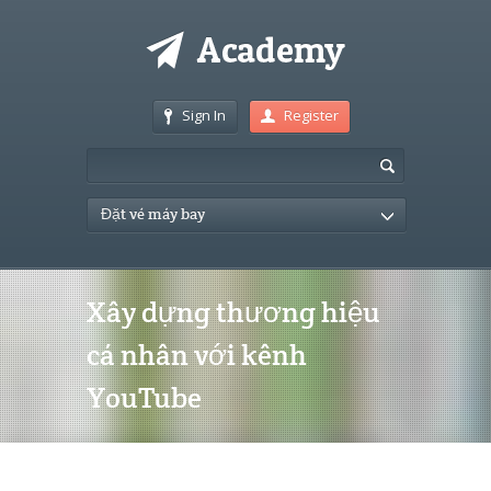
Sign In
Register
Đặt vé máy bay
Xây dựng thương hiệu
cá nhân với kênh
YouTube