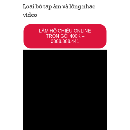
Loại bỏ tạp âm và lồng nhạc
video
LÀM HỘ CHIẾU ONLINE
TRỌN GÓI 400K –
0888.888.441