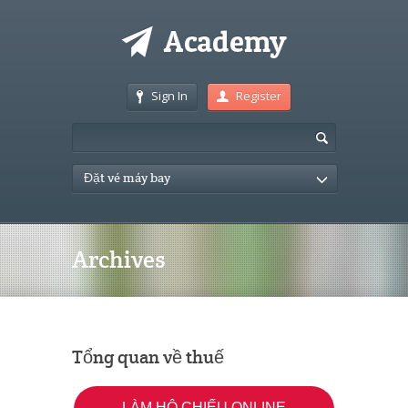
Sign In
Register
Đặt vé máy bay
Archives
Tổng quan về thuế
LÀM HỘ CHIẾU ONLINE