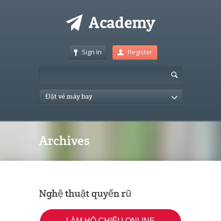
Sign In
Register
Đặt vé máy bay
Archives
Nghệ thuật quyến rũ
LÀM HỘ CHIẾU ONLINE