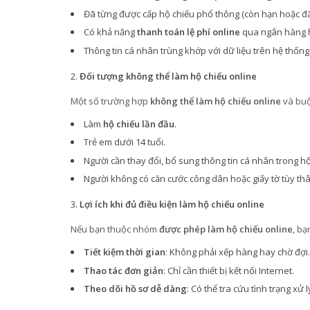
Đã từng được cấp hộ chiếu phổ thông (còn hạn hoặc đã
Có khả năng
thanh toán lệ phí online
qua ngân hàng ho
Thông tin cá nhân trùng khớp với dữ liệu trên hệ thốn
Đối tượng không thể làm hộ chiếu online
Một số trường hợp
không thể làm hộ chiếu online
và buộ
Làm
hộ chiếu lần đầu
.
Trẻ em dưới 14 tuổi.
Người cần thay đổi, bổ sung thông tin cá nhân trong hộ
Người không có căn cước công dân hoặc giấy tờ tùy thâ
Lợi ích khi đủ điều kiện làm hộ chiếu online
Nếu bạn thuộc nhóm
được phép làm hộ chiếu online
, bạ
Tiết kiệm thời gian
: Không phải xếp hàng hay chờ đợi.
Thao tác đơn giản
: Chỉ cần thiết bị kết nối Internet.
Theo dõi hồ sơ dễ dàng
: Có thể tra cứu tình trạng xử 