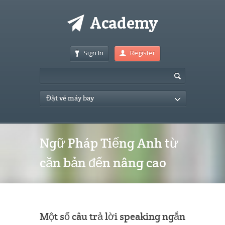
Sign In
Register
Đặt vé máy bay
Ngữ Pháp Tiếng Anh từ
căn bản đến nâng cao
Một số câu trả lời speaking ngắn