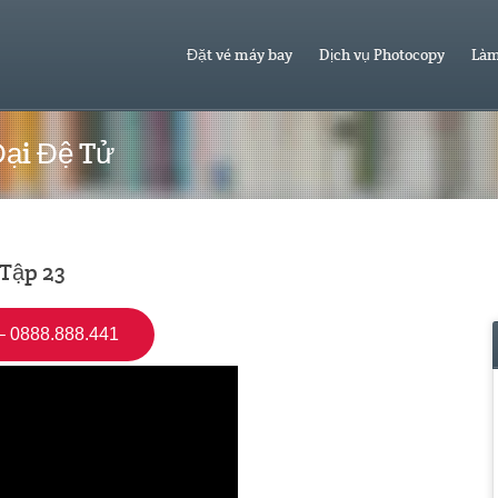
Đặt vé máy bay
Dịch vụ Photocopy
Làm
Đại Đệ Tử
 Tập 23
 0888.888.441