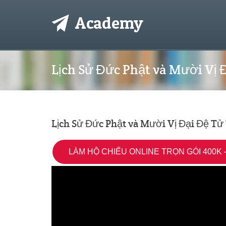
Lịch Sử Đức Phật và Mười Vị 
Lịch Sử Đức Phật và Mười Vị Đại Đệ Tử
LÀM HỘ CHIẾU ONLINE TRỌN GÓI 400K –