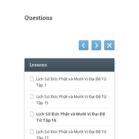
Questions
Lessons
Lịch Sử Đức Phật và Mười Vị Đại Đệ Tử
Tập 1
Lịch Sử Đức Phật và Mười Vị Đại Đệ Tử
Tập 15
Lịch Sử Đức Phật và Mười Vị Đại Đệ
Tử Tập 16
Lịch Sử Đức Phật và Mười Vị Đại Đệ Tử
Tập 17