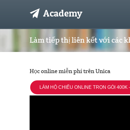
Làm tiếp thị liên kết với các 
Học online miễn phí trên Unica
LÀM HỘ CHIẾU ONLINE TRỌN GÓI 400K –