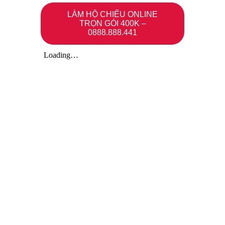
LÀM HỘ CHIẾU ONLINE
TRỌN GÓI 400K –
0888.888.441