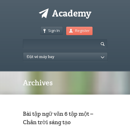
Sign In
Register
Đặt vé máy bay
Archives
Bài tập ngữ văn 6 tập một –
Chân trời sáng tạo