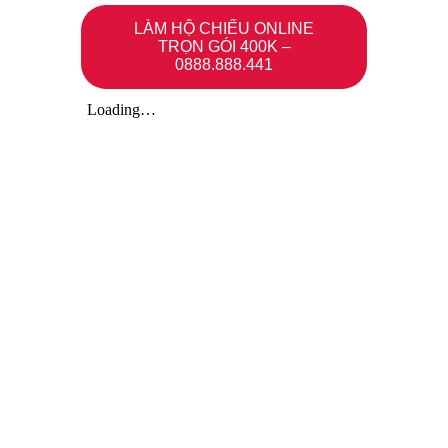
LÀM HỘ CHIẾU ONLINE
TRỌN GÓI 400K –
0888.888.441