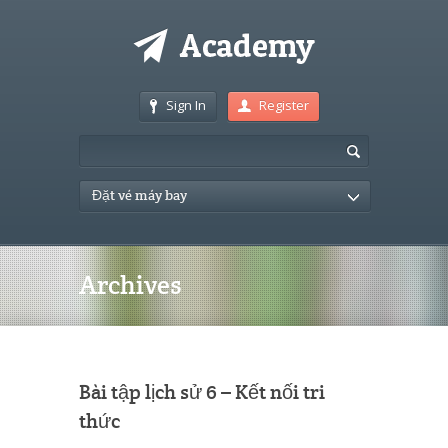
Sign In
Register
Đặt vé máy bay
Archives
Bài tập lịch sử 6 – Kết nối tri
thức