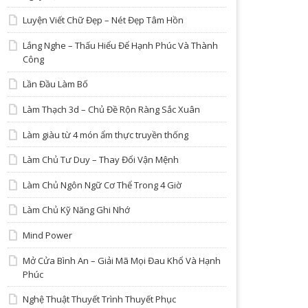
Luyện Viết Chữ Đẹp – Nét Đẹp Tâm Hồn
Lắng Nghe – Thấu Hiểu Để Hạnh Phúc Và Thành
Công
Lần Đầu Làm Bố
Làm Thạch 3d – Chủ Đề Rộn Ràng Sắc Xuân
Làm giàu từ 4 món ẩm thực truyền thống
Làm Chủ Tư Duy – Thay Đổi Vận Mệnh
Làm Chủ Ngôn Ngữ Cơ Thể Trong 4 Giờ
Làm Chủ Kỹ Năng Ghi Nhớ
Mind Power
Mở Cửa Bình An – Giải Mã Mọi Đau Khổ Và Hạnh
Phúc
Nghệ Thuật Thuyết Trình Thuyết Phục