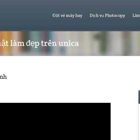
Đặt vé máy bay
Dịch vụ Photocopy
Làm
ật làm đẹp trên unica
ình