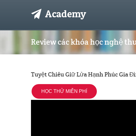
Review các khóa học nghệ thu
Tuyệt Chiêu Giữ Lửa Hạnh Phúc Gia Đ
HỌC THỬ MIỄN PHÍ