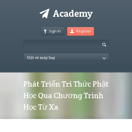
Sign In
Register
Đặt vé máy bay
Phát Triển Tri Thức Phật
Học Qua Chương Trình
Học Từ Xa