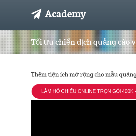
Tối ưu chiến dịch quảng cáo 
Thêm tiện ích mở rộng cho mẫu quảng
LÀM HỘ CHIẾU ONLINE TRỌN GÓI 400K –