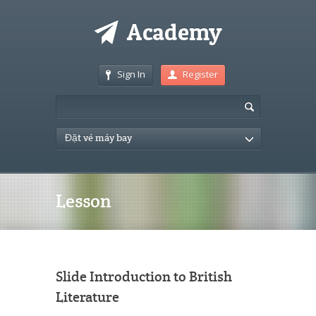
Sign In
Register
Đặt vé máy bay
Lesson
Slide Introduction to British
Literature