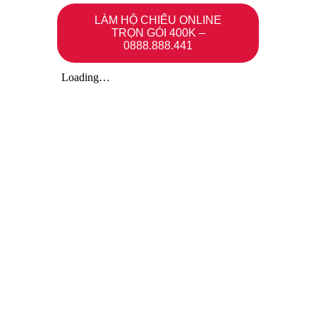
LÀM HỘ CHIẾU ONLINE
TRỌN GÓI 400K –
0888.888.441