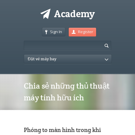
Sign In
Register
Đặt vé máy bay
Chia sẻ những thủ thuật
máy tính hữu ích
Phóng to màn hình trong khi