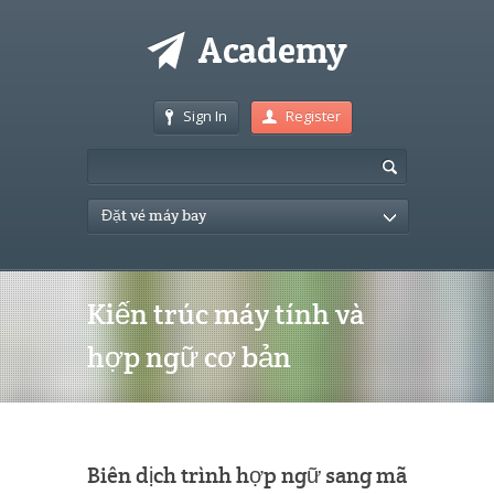
Sign In
Register
Đặt vé máy bay
Kiến trúc máy tính và
hợp ngữ cơ bản
Biên dịch trình hợp ngữ sang mã