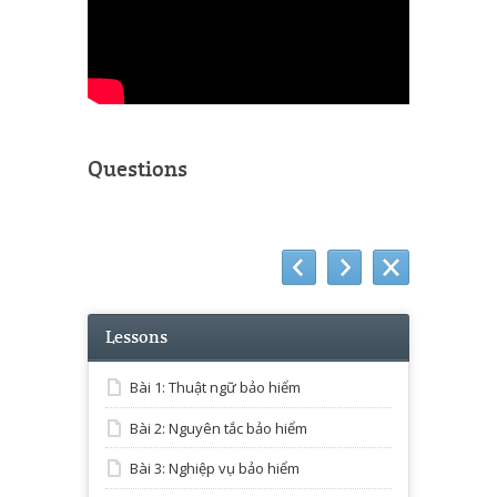
Questions
Lessons
Bài 1: Thuật ngữ bảo hiểm
Bài 2: Nguyên tắc bảo hiểm
Bài 3: Nghiệp vụ bảo hiểm