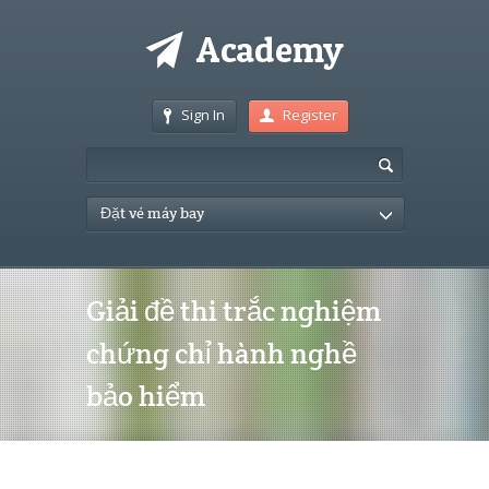
Sign In
Register
Đặt vé máy bay
Giải đề thi trắc nghiệm
chứng chỉ hành nghề
bảo hiểm