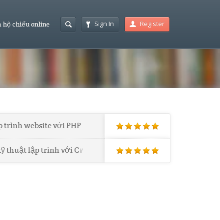
Sign In
Register
 hộ chiếu online
p trình website với PHP
ỹ thuật lập trình với C#